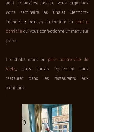
sont proposées lorsque vous organisez
votre séminaire au Chalet Clermont-
Tonnerre : cela va du traiteur au
chef à
domicile
qui vous confectionne un menu sur
place.
Le Chalet étant en
plein centre-ville de
Vichy
,
vous pouvez également vous
restaurer dans les restaurants aux
alentours.
LeL