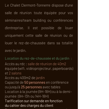
Le Chalet Clermont-Tonnerre dispose d'une
salle de réunion toute équipée pour vos
séminaires/team building ou conférences
d'entreprise. Il est possible de louer
uniquement cette salle de réunion ou de
louer le rez-de-chaussée dans sa totalité
avec le jardin.
Location du rez-de-chaussée et du jardin :
Accès au rdc :
salle de réunion de 40m2
équipée (wifi, vidéoprojecteur, paperboards)
et
2 salons
Accès au 400m2 de
jardin
Capacité de
50 personnes
en conférence
ou jusqu'à
25 personne
s
avec tables
Location à la journée (9H-18H) ou à la demi-
journée (9H-13h ou 14H-18H)
Tarification
sur
demande en fonction
du
cahier
des charges du client