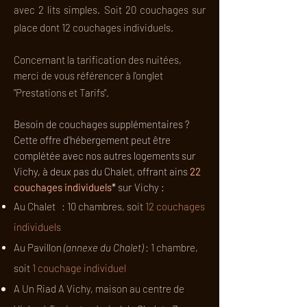
avec 2 lits simples. Soit 20 couchages sur
place dont 12 couchages individuels.
Concernant la tarification des nuitées,
merci de vous référencer à l'onglet
"Presta
tions et Tarifs".
Besoin
de couchages supplémentaires ?
Cette offre d'hébergement peut être
complétée
avec
nos autres logements sur
Vichy, à deux pas du Chalet, offrant ains
22
couchages individuels
*
sur
Vichy :
Au Chalet :
10 chambres, soit
12 couchages
individuels
Au Pavillon
(annexe du Chalet)
: 1 chambre,
soit
1 couchage individuel
A Un Riad A Vichy, maison au centre de