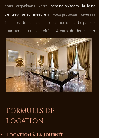
nous organisons votre
séminaire/team building
d'entreprise sur mesure
en vous proposant diverses
formules de location, de
restauration
, de pauses
gourmandes et d'activités. A vous de déterminer
l'esprit de votre séminaire !
FORMULES DE
LOCATION
Location à la journée