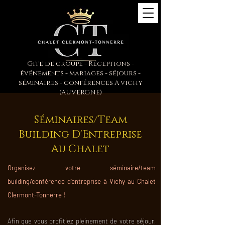
Gite de groupe - Réceptions -
événements - mariages -
séjours -
séminaires - conférences A vichy
(AUVERGNE)
Séminaires/Team
Building D'Entreprise
Au Chalet
Organisez votre séminaire/team
building/conférence d'entreprise à Vichy au Chalet
Clermont-Tonnerre !
Afin que vous profitie
z pleinement de votre séjo
ur,