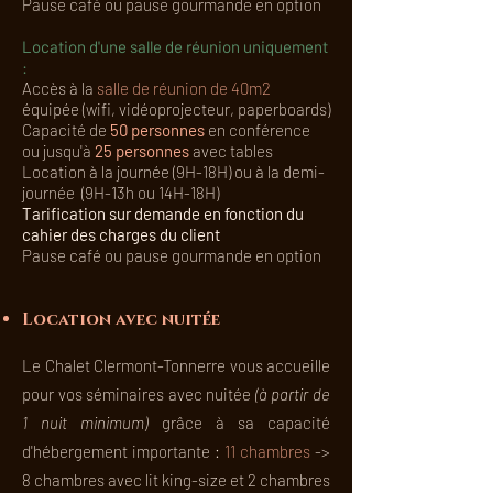
Pause café ou pause gourmande en option
Location d'une salle de réunion uniquement
: ​
Accès à la
salle de réunion de 40m2
équipée (wifi, vidéoprojecteur, paperboards)
Capacité de
50 personnes
en conférence
ou jusqu'à
25 personne
s
avec tables
​Location à la journée (9H-18H) ou à la demi-
journée (9H-13h ou 14H-18H)
Tarification sur demande en fonction du
cahier des charges du client
Pause café ou pause gourmande en option
Location avec nuitée
Le Chalet Clermont-Tonnerre vous accueille
pour vos séminaires avec nuitée
(à partir de
1 nuit minimum)
grâce à sa capacité
d'hébergement importante :
11 chambres
->
8 chambres avec lit king-size et 2 chambres