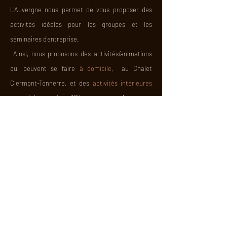
L
'Auvergne nous permet de vous proposer des
activités idéales pour les groupes et
les
séminaires
d'entreprise.
Ainsi, nous
proposons des activités/animations
qui peuvent se faire
à domicile
,
au Chalet
Clermont-Tonnerre, et des
activités intérieures
ou extérieures
chez différents prestataires.
Exemple d'activités
:
cours de cuisine, massage,
cours de yoga, randonnée, canoë-kayak,
paintball, balade en bateau, paddle, bowling,
espace game, etc.
Pour organiser votre
séminaire/teambuilding
d'entreprise ou toute