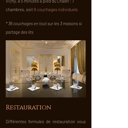
Vichy, à 5 minutes à pied du Chalet : 7
chambres, soit
9 couchages individuels
​* 36 couchages en tout sur les 3 maisons si
partage des lits
Restauration
Différentes formules de restauration vous